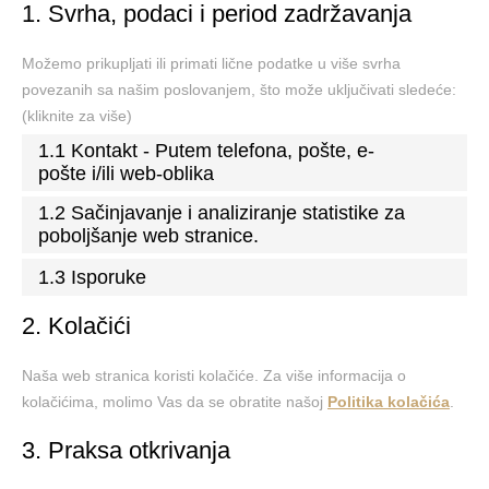
1. Svrha, podaci i period zadržavanja
Možemo prikupljati ili primati lične podatke u više svrha
povezanih sa našim poslovanjem, što može uključivati sledeće:
(kliknite za više)
1.1 Kontakt - Putem telefona, pošte, e-
pošte i/ili web-oblika
1.2 Sačinjavanje i analiziranje statistike za
poboljšanje web stranice.
1.3 Isporuke
2. Kolačići
Naša web stranica koristi kolačiće. Za više informacija o
kolačićima, molimo Vas da se obratite našoj
Politika kolačića
.
3. Praksa otkrivanja