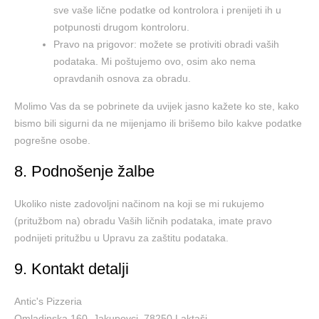
sve vaše lične podatke od kontrolora i prenijeti ih u
potpunosti drugom kontroloru.
Pravo na prigovor: možete se protiviti obradi vaših
podataka. Mi poštujemo ovo, osim ako nema
opravdanih osnova za obradu.
Molimo Vas da se pobrinete da uvijek jasno kažete ko ste, kako
bismo bili sigurni da ne mijenjamo ili brišemo bilo kakve podatke
pogrešne osobe.
8. Podnošenje žalbe
Ukoliko niste zadovoljni načinom na koji se mi rukujemo
(pritužbom na) obradu Vaših ličnih podataka, imate pravo
podnijeti pritužbu u Upravu za zaštitu podataka.
9. Kontakt detalji
Antic's Pizzeria
Omladinska 160, Jakupovci, 78250 Laktaši