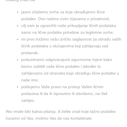
jasno izlažemo svrhe za koje obrađujemo lične
podatke. Ovo radimo ovim Izjavama o privatnosti;
cilj nam je ograničiti naše prikupljanje ličnih podataka
samo na lične podatke potrebne za legitimne svrhe;
mi prvo tražimo vašu izričitu saglasnost za obradu vaših
ličnih podataka u slučajevima koji zahtijevaju vaš
pristanak;
poduzimamo odgovarajuće sigurnosne mjere kako
bismo zaštitili vaše lične podatke i također to
zahtijevamo od stranaka koje obrađuju lične podatke u
naše ime;
poštujemo Vaše pravo na pristup Vašim ličnim
podacima ili da ih ispravimo ili izbrišemo, na Vaš
zahtjev.
Ako imate bilo kakva pitanja, ili želite znati koje tačno podatke
čuvamo od Vas, molimo Vas da nas kontaktirate.